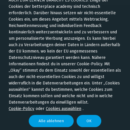
AUCH ZUM LERNEN BRAUCHT ES COOKIES: Einige der
Cookies der betterplace academy sind technisch
erforderlich. Darüber hinaus setzen wir nicht-essentielle
Cookies ein, um dieses Angebot mittels Webtracking,
Reichweitenmessung und individuellem Feedback
betterplace academy
kontinuierlich weiterzuentwickeln und zu verbessern und
um personalisierte Werbung anzuzeigen. Es kann hierbei
auch zu Verarbeitungen deiner Daten in Ländern außerhalb
Über uns
der EU kommen, wo kein der EU angemessenes
Datenschutzniveau garantiert werden kann. Nähere
Blog
Informationen findest du in unserer Cookie-Policy. Mit
Leichte Sprache
„Okay” stimmst du dem Einsatz sowohl der essentiellen als
auch der nicht-essentiellen Cookies zu und willigst
widerruflich in die Datenverarbeitungen ein. Unter „Cookies
Fortbildungsangebot
auswählen“ kannst du bestimmen, welche Cookies zum
Einsatz kommen sollen und welche nicht und in welche
Online-Kurse
Datenverarbeitungen du einwilligen willst.
Cookie-Policy
oder
Cookies auswählen
.
Expert*innen
FAQ
Alle ablehnen
OK