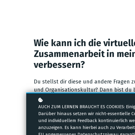
Wie kann ich die virtuell
Zusammenarbeit in me
verbessern?
Du stellst dir diese und andere Fragen 
und Organisationskultur? Dann bist du b
denn wir haben ein paar gute Tipps für 
Kurse und melde dich kostenfrei an!
AUCH ZUM LERNEN BRAUCHT ES COOKIES: Einige 
Darüber hinaus setzen wir nicht-essentielle 
und individuellem Feedback kontinuierlich w
Zu unseren Kursen
anzuzeigen. Es kann hierbei auch zu Verarbe
EU angemessenes Datenschutzniveau garantie