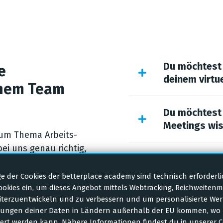
Du möchtest 
e
deinem virtu
inem Team
Du möchtest 
Meetings wi
zum Thema Arbeits-
ei uns genau richtig,
Du möchtest 
dich. Entdecke unsere
organisieren
der Cookies der betterplace academy sind technisch erforderli
Cookies ein, um dieses Angebot mittels Webtracking, Reichweiten
eiterzuentwickeln und zu verbessern und um personalisierte We
itungen deiner Daten in Ländern außerhalb der EU kommen, wo 
rt werden kann. Nähere Informationen findest du in unserer C