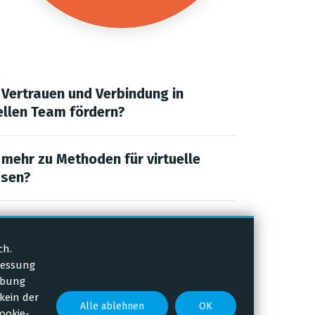
Vertrauen und Verbindung in
ellen Team fördern?
mehr zu Methoden für virtuelle
ssen?
dich im Homeoffice besser
?
ch.
messung
rbung
kein der
Alle ablehnen
OK
ookie-