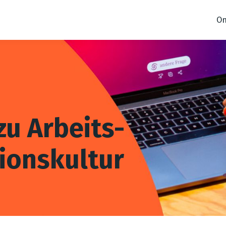
On
zu Arbeits-
ionskultur