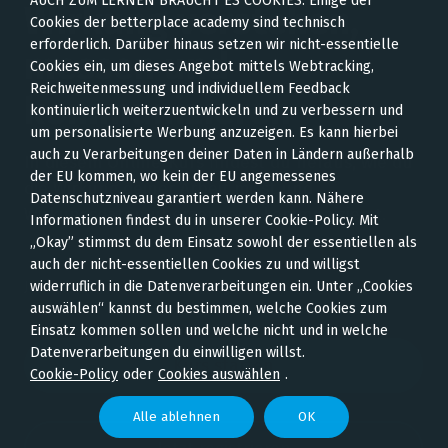
AUCH ZUM LERNEN BRAUCHT ES COOKIES: Einige der
Wirkung verstehen,
Cookies der betterplace academy sind technisch
erforderlich. Darüber hinaus setzen wir nicht-essentielle
messen und
Cookies ein, um dieses Angebot mittels Webtracking,
Reichweitenmessung und individuellem Feedback
kommunizieren
kontinuierlich weiterzuentwickeln und zu verbessern und
um personalisierte Werbung anzuzeigen. Es kann hierbei
auch zu Verarbeitungen deiner Daten in Ländern außerhalb
In diesem Online-Kurs findest du heraus, wie du
der EU kommen, wo kein der EU angemessenes
die Wirkung deiner Arbeit misst und
Datenschutzniveau garantiert werden kann. Nähere
Wirkungsdaten überzeugend kommunizierst.
Informationen findest du in unserer Cookie-Policy. Mit
„Okay” stimmst du dem Einsatz sowohl der essentiellen als
auch der nicht-essentiellen Cookies zu und willigst
widerruflich in die Datenverarbeitungen ein. Unter „Cookies
Julian Reiter; betterplace lab
auswählen“ kannst du bestimmen, welche Cookies zum
Einsatz kommen sollen und welche nicht und in welche
Datenverarbeitungen du einwilligen willst.
Kurs starten
Cookie-Policy
oder
Cookies auswählen
.
Alle ablehnen
OK