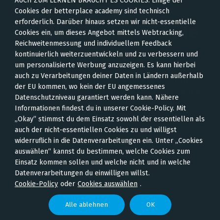
AUCH ZUM LERNEN BRAUCHT ES COOKIES: Einige der
Online-Marketing:
Cookies der betterplace academy sind technisch
erforderlich. Darüber hinaus setzen wir nicht-essentielle
Einführung für soziale
Cookies ein, um dieses Angebot mittels Webtracking,
Reichweitenmessung und individuellem Feedback
Organisationen
kontinuierlich weiterzuentwickeln und zu verbessern und
um personalisierte Werbung anzuzeigen. Es kann hierbei
auch zu Verarbeitungen deiner Daten in Ländern außerhalb
In diesem Online-Kurs lernst du die Bereiche
der EU kommen, wo kein der EU angemessenes
und Maßnahmen von Online-Marketing kennen
Datenschutzniveau garantiert werden kann. Nähere
und anwenden. Außerdem wirst du dazu
Informationen findest du in unserer Cookie-Policy. Mit
befähigt, den Erfolg deiner Maßnahmen zu
„Okay” stimmst du dem Einsatz sowohl der essentiellen als
auch der nicht-essentiellen Cookies zu und willigst
messen, zu analysieren und zu beurteilen.
widerruflich in die Datenverarbeitungen ein. Unter „Cookies
auswählen“ kannst du bestimmen, welche Cookies zum
Einsatz kommen sollen und welche nicht und in welche
Eva Hieniger, getunik GmbH; Philipp Stakenborg &
Datenverarbeitungen du einwilligen willst.
Stephanie Keilholz, Das Gute Ruft; Henning Flaskamp,
Cookie-Policy
oder
Cookies auswählen
.
werk21 Kommunikation GmbH; Hannah Magin,
allcodesarebeautiful
Alle ablehnen
OK