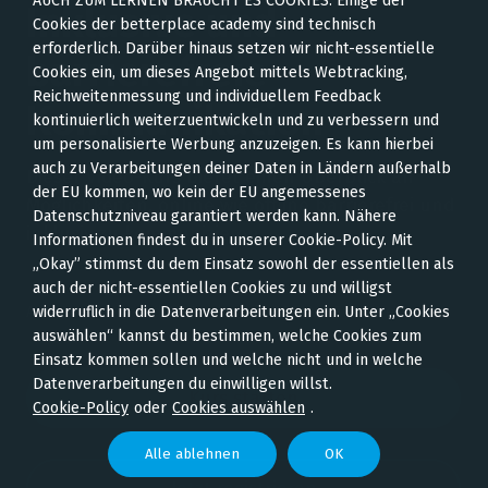
AUCH ZUM LERNEN BRAUCHT ES COOKIES: Einige der
Inklusive und
Cookies der betterplace academy sind technisch
erforderlich. Darüber hinaus setzen wir nicht-essentielle
barrierefreie
Cookies ein, um dieses Angebot mittels Webtracking,
Reichweitenmessung und individuellem Feedback
Kommunikation
kontinuierlich weiterzuentwickeln und zu verbessern und
um personalisierte Werbung anzuzeigen. Es kann hierbei
auch zu Verarbeitungen deiner Daten in Ländern außerhalb
Dieser Video-Kurs bietet einen Überblick an
der EU kommen, wo kein der EU angemessenes
Möglichkeiten, online wie offline barrierefrei und
Datenschutzniveau garantiert werden kann. Nähere
inklusiv zu kommunizieren.
Informationen findest du in unserer Cookie-Policy. Mit
„Okay” stimmst du dem Einsatz sowohl der essentiellen als
auch der nicht-essentiellen Cookies zu und willigst
widerruflich in die Datenverarbeitungen ein. Unter „Cookies
Adina Hermann, Judyta Smykowski; SOZIALHELDEN e.V.
auswählen“ kannst du bestimmen, welche Cookies zum
Einsatz kommen sollen und welche nicht und in welche
Datenverarbeitungen du einwilligen willst.
Kurs starten
Cookie-Policy
oder
Cookies auswählen
.
Alle ablehnen
OK