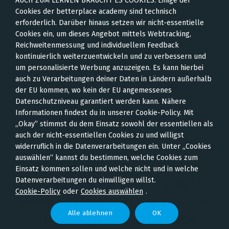
AUCH ZUM LERNEN BRAUCHT ES COOKIES: Einige der
24 MAI, 2023 / CONSTANZE
Cookies der betterplace academy sind technisch
erforderlich. Darüber hinaus setzen wir nicht-essentielle
Cookies ein, um dieses Angebot mittels Webtracking,
Reichweitenmessung und individuellem Feedback
kontinuierlich weiterzuentwickeln und zu verbessern und
um personalisierte Werbung anzuzeigen. Es kann hierbei
auch zu Verarbeitungen deiner Daten in Ländern außerhalb
der EU kommen, wo kein der EU angemessenes
Datenschutzniveau garantiert werden kann. Nähere
Informationen findest du in unserer Cookie-Policy. Mit
„Okay” stimmst du dem Einsatz sowohl der essentiellen als
auch der nicht-essentiellen Cookies zu und willigst
widerruflich in die Datenverarbeitungen ein. Unter „Cookies
auswählen“ kannst du bestimmen, welche Cookies zum
Einsatz kommen sollen und welche nicht und in welche
Datenverarbeitungen du einwilligen willst.
Im zweiwöchigen Crashkurs
digital
Cookie-Policy
oder
Cookies auswählen
.
genial: next level
lernst du alles, was
Alle ablehnen
OK
du für erfolgreiche
Social-Media-