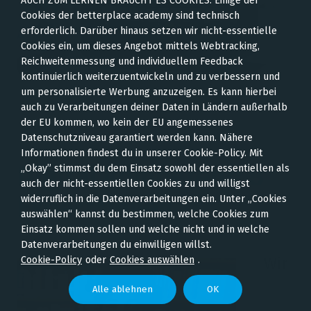
AUCH ZUM LERNEN BRAUCHT ES COOKIES: Einige der
Cookies der betterplace academy sind technisch
erforderlich. Darüber hinaus setzen wir nicht-essentielle
Cookies ein, um dieses Angebot mittels Webtracking,
Reichweitenmessung und individuellem Feedback
kontinuierlich weiterzuentwickeln und zu verbessern und
um personalisierte Werbung anzuzeigen. Es kann hierbei
auch zu Verarbeitungen deiner Daten in Ländern außerhalb
der EU kommen, wo kein der EU angemessenes
Datenschutzniveau garantiert werden kann. Nähere
Informationen findest du in unserer Cookie-Policy. Mit
Digital kompetent: 8
„Okay” stimmst du dem Einsatz sowohl der essentiellen als
auch der nicht-essentiellen Cookies zu und willigst
Expert*innen
widerruflich in die Datenverarbeitungen ein. Unter „Cookies
auswählen“ kannst du bestimmen, welche Cookies zum
Einsatz kommen sollen und welche nicht und in welche
Datenverarbeitungen du einwilligen willst.
Wir
Cookie-Policy
oder
Cookies auswählen
.
Alle ablehnen
OK